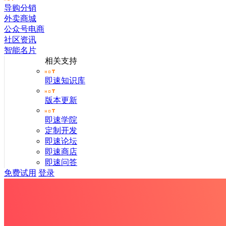
导购分销
外卖商城
公众号电商
社区资讯
智能名片
相关支持
即速知识库
版本更新
即速学院
定制开发
即速论坛
即速商店
即速问答
免费试用
登录